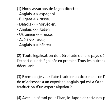
(1) Nous assurons de façon directe :
- Anglais <-> espagnol,
- Bulgare <-> russe,
- Danois <-> norvégien,
- Anglais <-> italien,
- Ukrainien <-> russe,
- Azéri <-> russe,
- Anglais <-> hébreu.
(2) Toute légalisation doit être faite dans le pays où 
l'expert qui est légalisée en premier. Tous les autre
découlent.
(3) Exemple : je veux faire traduire un document de l'
de m'adresser à un expert en anglais qui est à Oran. L
traduction d'un expert algérien ?
(4) Avec un bémol pour l’Iran, le Japon et certaines 