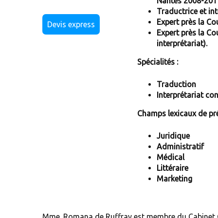
Nantes 2008-201
Traductrice et int
Expert près la C
Devis express
Expert près la Co
interprétariat).
Spécialités :
Traduction
Interprétariat con
Champs lexicaux de pré
Juridique
Administratif
Médical
Littéraire
Marketing
Mme. Romana de Ruffray est membre du Cabinet G