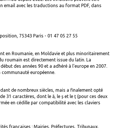
d'un email avec les traductions au format PDF, dans
osition, 75343 Paris - 01 47 05 27 55
ent en Roumanie, en Moldavie et plus minoritairement
du roumain est directement issue du latin. La
début des années 90 et a adhéré à l'europe en 2007.
 la communauté européenne.
endant de nombreux siècles, mais a finalement opté
 de 31 caractères, dont le ă, le ș et le ț (pour ces deux
rmée en cédille par compatibilité avec les claviers
tés françaises : Mairies, Préfectures, Tribunaux,